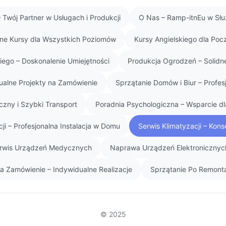
 Twój Partner w Usługach i Produkcji
O Nas – Ramp-itnEu w Słu
lne Kursy dla Wszystkich Poziomów
Kursy Angielskiego dla Poc
ego – Doskonalenie Umiejętności
Produkcja Ogrodzeń – Solidne
ualne Projekty na Zamówienie
Sprzątanie Domów i Biur – Profe
czny i Szybki Transport
Poradnia Psychologiczna – Wsparcie d
ji – Profesjonalna Instalacja w Domu
Serwis Klimatyzacji – Kon
Serwis Urządzeń Medycznych
Naprawa Urządzeń Elektronicznych
a Zamówienie – Indywidualne Realizacje
Sprzątanie Po Remont
© 2025