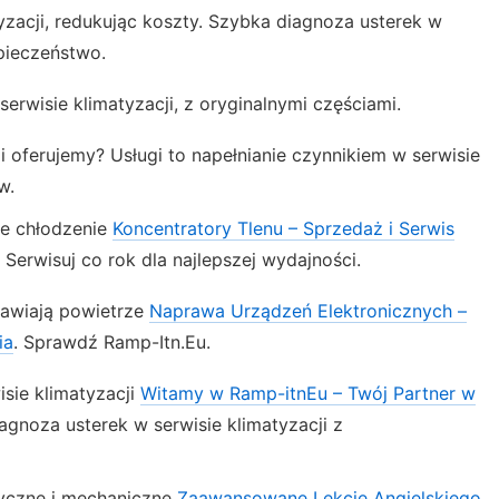
zacji, redukując koszty. Szybka diagnoza usterek w
pieczeństwo.
serwisie klimatyzacji, z oryginalnymi częściami.
ji oferujemy? Usługi to napełnianie czynnikiem w serwisie
w.
ne chłodzenie
Koncentratory Tlenu – Sprzedaż i Serwis
: Serwisuj co rok dla najlepszej wydajności.
rawiają powietrze
Naprawa Urządzeń Elektronicznych –
ia
. Sprawdź Ramp-Itn.Eu.
sie klimatyzacji
Witamy w Ramp-itnEu – Twój Partner w
agnoza usterek w serwisie klimatyzacji z
ryczne i mechaniczne
Zaawansowane Lekcje Angielskiego