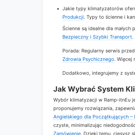
Jakie typy klimatyzatorów ofe
Produkcji
. Typy to ścienne i ka
Ścienne są idealne dla małych
Bezpieczny i Szybki Transport
.
Porada: Regularny serwis prze
Zdrowia Psychicznego
. Więcej 
Dodatkowo, integrujemy z sy
Jak Wybrać System Kli
Wybór klimatyzacji w Ramp-itnEu je
proponujemy rozwiązania, zapewni
Angielskiego dla Początkujących – 
czyste, minimalizując niedogodnoś
Zamówienie
. Dzięki temu, ciesysz