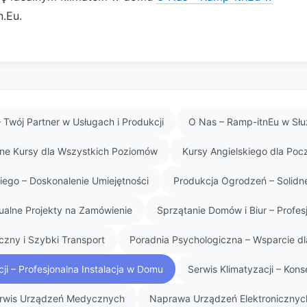
.Eu.
 Twój Partner w Usługach i Produkcji
O Nas – Ramp-itnEu w Słu
lne Kursy dla Wszystkich Poziomów
Kursy Angielskiego dla Poc
ego – Doskonalenie Umiejętności
Produkcja Ogrodzeń – Solidne
ualne Projekty na Zamówienie
Sprzątanie Domów i Biur – Profe
czny i Szybki Transport
Poradnia Psychologiczna – Wsparcie d
ji – Profesjonalna Instalacja w Domu
Serwis Klimatyzacji – Kon
Serwis Urządzeń Medycznych
Naprawa Urządzeń Elektronicznych