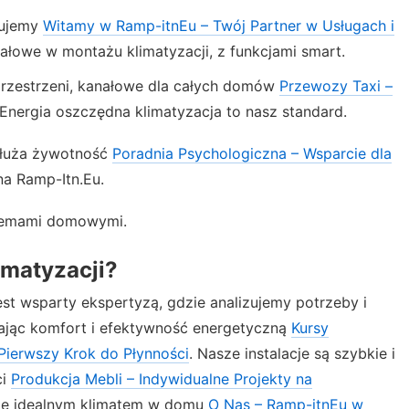
rujemy
Witamy w Ramp-itnEu – Twój Partner w Usługach i
nałowe w montażu klimatyzacji, z funkcjami smart.
 przestrzeni, kanałowe dla całych domów
Przewozy Taxi –
 Energia oszczędna klimatyzacja to nasz standard.
dłuża żywotność
Poradnia Psychologiczna – Wsparcie dla
na Ramp-Itn.Eu.
stemami domowymi.
matyzacji?
st wsparty ekspertyzą, gdzie analizujemy potrzeby i
ając komfort i efektywność energetyczną
Kursy
Pierwszy Krok do Płynności
. Nasze instalacje są szybkie i
ci
Produkcja Mebli – Indywidualne Projekty na
 się idealnym klimatem w domu
O Nas – Ramp-itnEu w